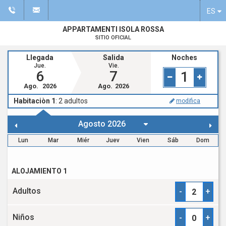
ES
APPARTAMENTI ISOLA ROSSA
SITIO OFICIAL
Llegada
Salida
Noches
Jue.
Vie.
6
7
1
Ago.
2026
Ago.
2026
Habitaciòn 1
:
2
adultos
modifica
Lun
Mar
Miér
Juev
Vien
Sáb
Dom
ALOJAMIENTO 1
Adultos
-
+
Niños
-
+