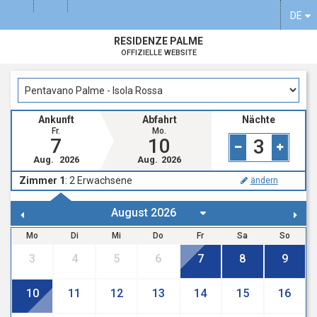
DE
RESIDENZE PALME
OFFIZIELLE WEBSITE
Ankunft
Abfahrt
Nächte
Fr.
Mo.
7
10
3
Aug.
2026
Aug.
2026
Zimmer 1
:
2
Erwachsene
ändern
Mo
Di
Mi
Do
Fr
Sa
So
3
4
5
6
7
8
9
10
11
12
13
14
15
16