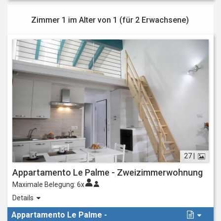
Zimmer 1 im Alter von 1 (für
2 Erwachsene
)
27 |
Appartamento Le Palme - Zweizimmerwohnung
Maximale Belegung:
6x
Sehr helle Zweizimmer-Dachgeschosswohnung
im ersten Stock
Details
eines brandneuen Gebäudes. Es ist auf 2 Ebenen angelegt und
Appartamento Le Palme -
zeichnet sich durch ein offenes Wohnzimmer mit doppelter Höhe, einer